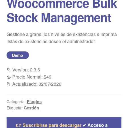
Woocommerce Bulk
Blog
Stock Management
Mi cuenta
Gestione a granel los niveles de existencias e imprima
listas de existencias desde el administrador.
Demo
📁 Version: 2.3.6
💲 Precio Normal: $49
📂 Actualizado: 02/07/2026
Categoría:
Plugins
Etiqueta:
Gestión
👉 Suscribirse para descargar
✔ Acceso a