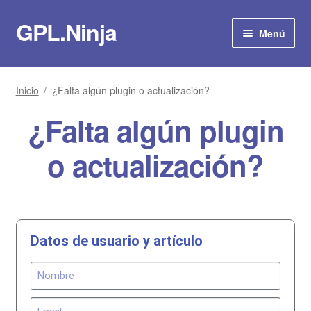
GPL.Ninja
Menú
Suscribirse por 8€/mes
Inicio
/
¿Falta algún plugin o actualización?
Tienda
¿Falta algún plugin
Plugins
o actualización?
Temas
Scripts
Datos de usuario y artículo
Plantillas
Actualizaciones