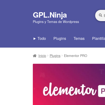
GPL.Ninja
Ir
Ir
Busca
Busca
por:
a
al
Plugins y Temas de Wordpress
la
contenido
navegación
► Todo
Plugins
Temas
Plantill
Inicio
Plugins
Elementor PRO