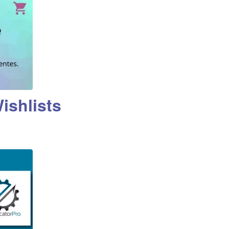
shlists