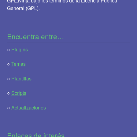
GPL.Ninja bajo los términos de la Licencia Pública
General (GPL).
Encuentra entre…
○
Plugins
○
Temas
○
Plantillas
○
Scripts
○
Actualizaciones
Enlaces de interés