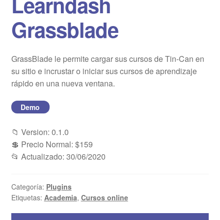
Learndash
Blog
Grassblade
Mi cuenta
GrassBlade le permite cargar sus cursos de Tin-Can en
su sitio e incrustar o iniciar sus cursos de aprendizaje
rápido en una nueva ventana.
Demo
📁 Version: 0.1.0
💲 Precio Normal: $159
📂 Actualizado: 30/06/2020
Categoría:
Plugins
Etiquetas:
Academia
,
Cursos online