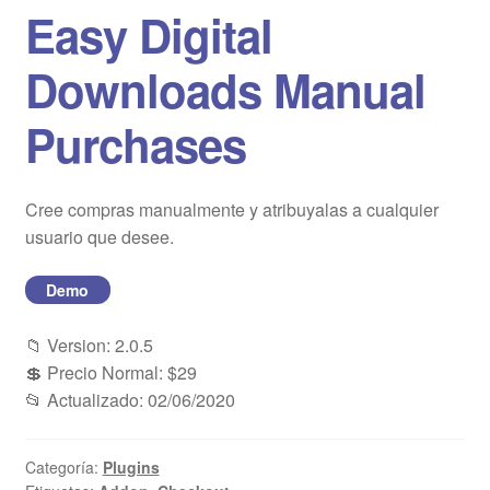
Easy Digital
Blog
Downloads Manual
Mi cuenta
Purchases
Cree compras manualmente y atribuyalas a cualquier
usuario que desee.
Demo
📁 Version: 2.0.5
💲 Precio Normal: $29
📂 Actualizado: 02/06/2020
Categoría:
Plugins