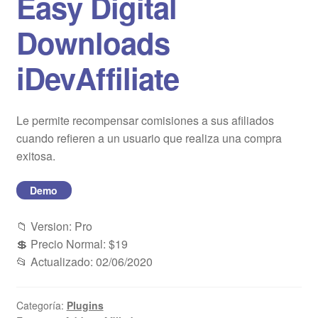
Easy Digital
Blog
Downloads
Mi cuenta
iDevAffiliate
Le permite recompensar comisiones a sus afiliados
cuando refieren a un usuario que realiza una compra
exitosa.
Demo
📁 Version: Pro
💲 Precio Normal: $19
📂 Actualizado: 02/06/2020
Categoría:
Plugins