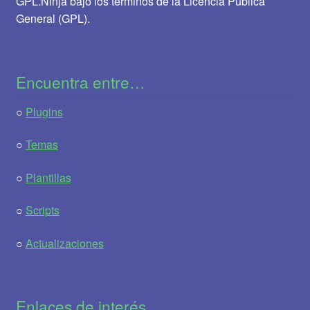
GPL.Ninja bajo los términos de la Licencia Pública
General (GPL).
Encuentra entre…
○
Plugins
○
Temas
○
Plantillas
○
Scripts
○
Actualizaciones
Enlaces de interés