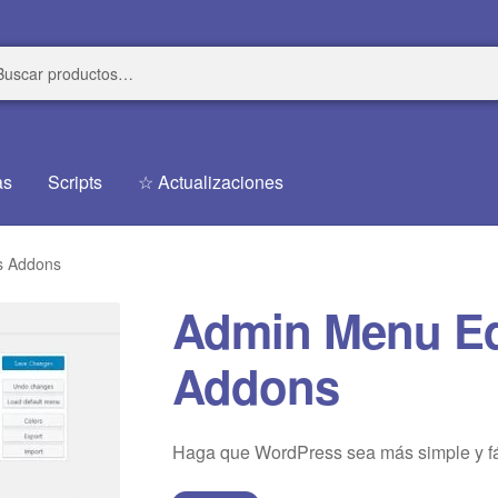
r
r
as
Scripts
☆ Actualizaciones
s Addons
Admin Menu Ed
Addons
Haga que WordPress sea más simple y fáci