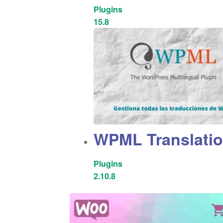
Plugins
15.8
WPML Translati
Plugins
2.10.8