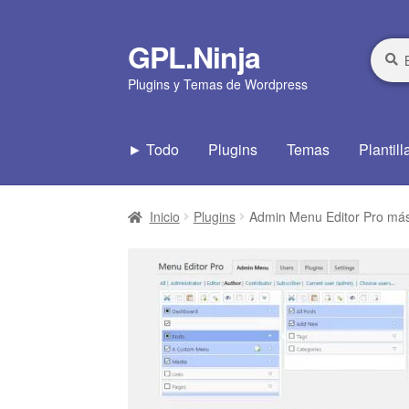
GPL.Ninja
Ir
Ir
Busca
Busca
por:
a
al
Plugins y Temas de Wordpress
la
contenido
navegación
► Todo
Plugins
Temas
Plantill
Inicio
Plugins
Admin Menu Editor Pro má