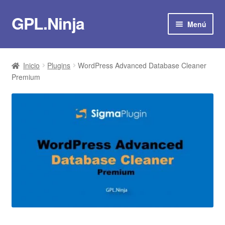
GPL.Ninja
Ir
Ir
Menú
a
al
la
contenido
Suscribirse por 8€/mes
navegación
Inicio
Plugins
WordPress Advanced Database Cleaner
Tienda
Premium
Plugins
Temas
Scripts
Plantillas
Actualizaciones