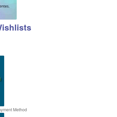
shlists
ayment Method