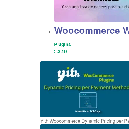
Woocommerce Wi
Plugins
2.3.19
Yith Woocommerce Dynamic Pricing per P