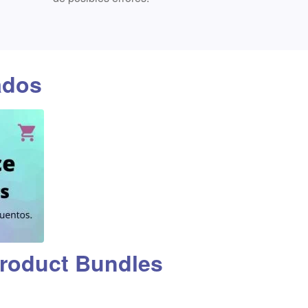
ados
oduct Bundles