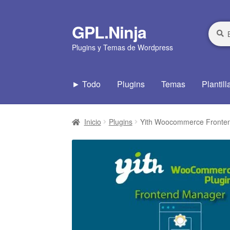
GPL.Ninja
Ir
Ir
Busca
Busca
por:
a
al
Plugins y Temas de Wordpress
la
contenido
navegación
► Todo
Plugins
Temas
Plantill
Inicio
Plugins
Yith Woocommerce Fronte