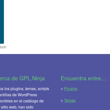
mium
erca de GPL.Ninja
Encuentra entre…
s los plugins, temas, scripts
○
Plugins
antillas de WordPress
○
Temas
onibles en el catálogo de
 sitio web, han sido