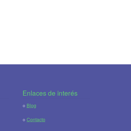
Enlaces de interés
○
Blog
○
Contacto