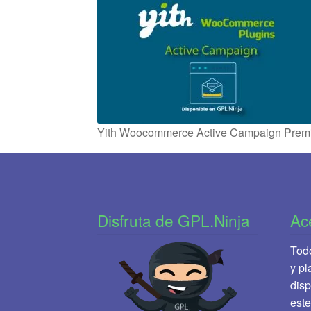
Yith Woocommerce Active Campaign Pre
Disfruta de GPL.Ninja
Ac
Todo
y pl
disp
este