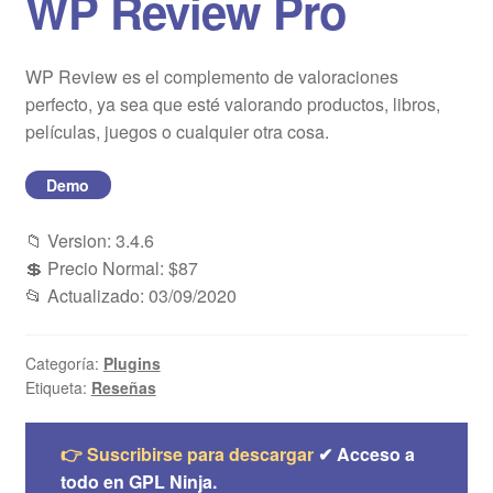
WP Review Pro
Blog
WP Review es el complemento de valoraciones
Mi cuenta
perfecto, ya sea que esté valorando productos, libros,
películas, juegos o cualquier otra cosa.
Demo
📁 Version: 3.4.6
💲 Precio Normal: $87
📂 Actualizado: 03/09/2020
Categoría:
Plugins
Etiqueta:
Reseñas
👉 Suscribirse para descargar
✔ Acceso a
todo en GPL Ninja.