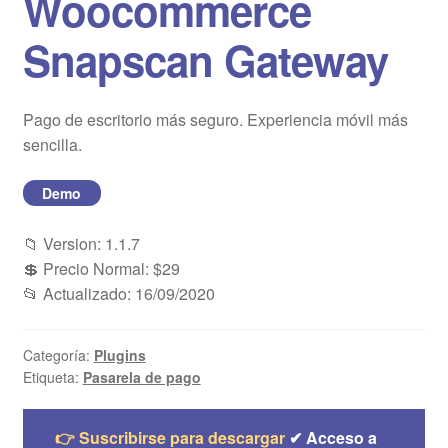
Woocommerce
Blog
Snapscan Gateway
Mi cuenta
Pago de escritorio más seguro. Experiencia móvil más
sencilla.
Demo
📁 Version: 1.1.7
💲 Precio Normal: $29
📂 Actualizado: 16/09/2020
Categoría:
Plugins
Etiqueta:
Pasarela de pago
👉 Suscribirse para descargar
✔ Acceso a