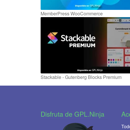
MemberPress WooCommerce
Stackable - Gutenberg Blocks Premium
Disfruta de GPL.Ninja
Ac
Todo