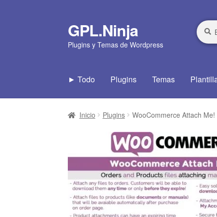
GPL.Ninja
Ir
Ir
Busca
Busca
por:
a
al
Plugins y Temas de Wordpress
la
contenido
navegación
► Todo
Plugins
Temas
Plantill
Inicio
Plugins
WooCommerce Attach Me!