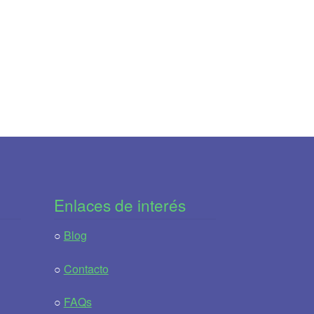
Enlaces de interés
○
Blog
○
Contacto
○
FAQs