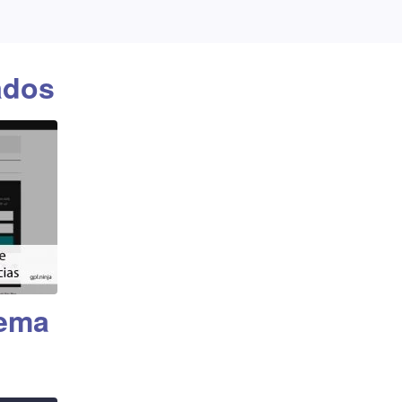
ados
ema