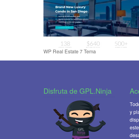
WP Real Estate 7 Tema
Disfruta de GPL.Ninja
Ac
Todo
y pl
disp
este
desa