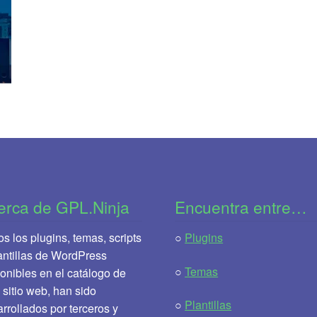
erca de GPL.Ninja
Encuentra entre…
s los plugins, temas, scripts
○
Plugins
antillas de WordPress
○
Temas
onibles en el catálogo de
 sitio web, han sido
○
Plantillas
rrollados por terceros y