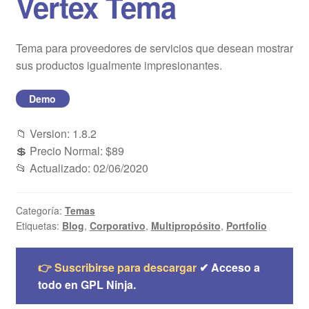
Vertex Tema
Blog
Tema para proveedores de servicios que desean mostrar
Mi cuenta
sus productos igualmente impresionantes.
Demo
📁 Version: 1.8.2
💲 Precio Normal: $89
📂 Actualizado: 02/06/2020
Categoría:
Temas
Etiquetas:
Blog
,
Corporativo
,
Multipropósito
,
Portfolio
👉 Suscribirse para descargar
✔ Acceso a
todo en GPL Ninja.