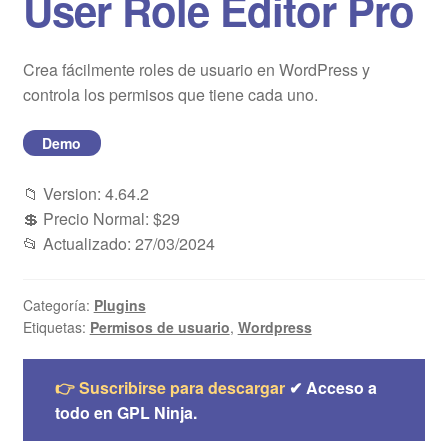
User Role Editor Pro
Blog
Crea fácilmente roles de usuario en WordPress y
Mi cuenta
controla los permisos que tiene cada uno.
Demo
📁 Version: 4.64.2
💲 Precio Normal: $29
📂 Actualizado: 27/03/2024
Categoría:
Plugins
Etiquetas:
Permisos de usuario
,
Wordpress
👉 Suscribirse para descargar
✔ Acceso a
todo en GPL Ninja.