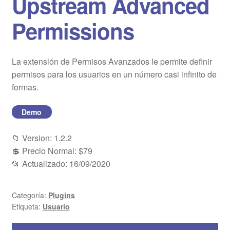
Upstream Advanced
Blog
Permissions
Mi cuenta
La extensión de Permisos Avanzados le permite definir
permisos para los usuarios en un número casi infinito de
formas.
Demo
📁 Version: 1.2.2
💲 Precio Normal: $79
📂 Actualizado: 16/09/2020
Categoría:
Plugins
Etiqueta:
Usuario