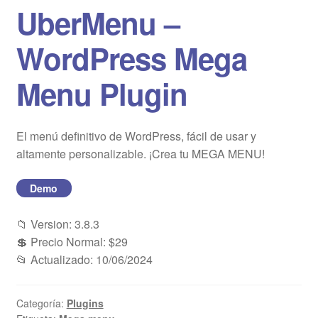
UberMenu –
Blog
WordPress Mega
Mi cuenta
Menu Plugin
El menú definitivo de WordPress, fácil de usar y
altamente personalizable. ¡Crea tu MEGA MENU!
Demo
📁 Version: 3.8.3
💲 Precio Normal: $29
📂 Actualizado: 10/06/2024
Categoría:
Plugins