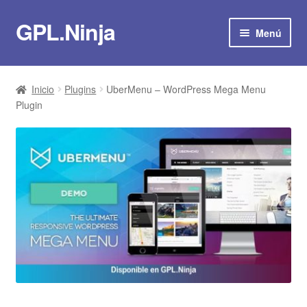
GPL.Ninja
Ir
Ir
Menú
a
al
la
contenido
Suscribirse por 8€/mes
navegación
Inicio
Plugins
UberMenu – WordPress Mega Menu
Tienda
Plugin
Plugins
Temas
Scripts
Plantillas
Actualizaciones