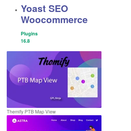
Yoast SEO
Woocommerce
Plugins
16.8
Themify PTB Map View