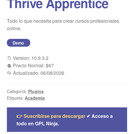
Thrive Apprentice
Blog
Todo lo que necesita para crear cursos profesionales
Mi cuenta
online.
Demo
📁 Version: 10.9.3.2
💲 Precio Normal: $67
📂 Actualizado: 06/08/2026
Categoría:
Plugins
Etiqueta:
Academia
👉 Suscribirse para descargar
✔ Acceso a
todo en GPL Ninja.