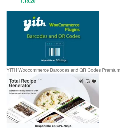
1.18.20
YITH Woocommerce Barcodes and QR Codes Premium