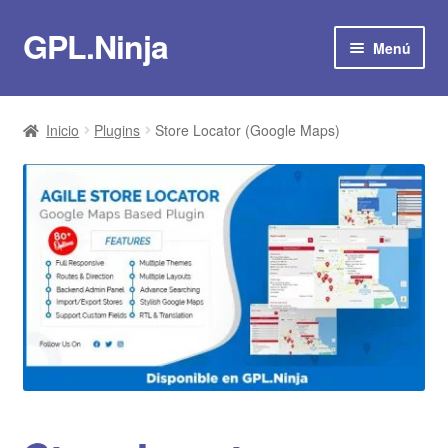
GPL.Ninja
Ir
Ir
Menú
a
al
la
contenido
Suscribirse por 8€/mes
navegación
Inicio
Plugins
Store Locator (Google Maps)
Tienda
Plugins
Temas
Scripts
Plantillas
Actualizaciones