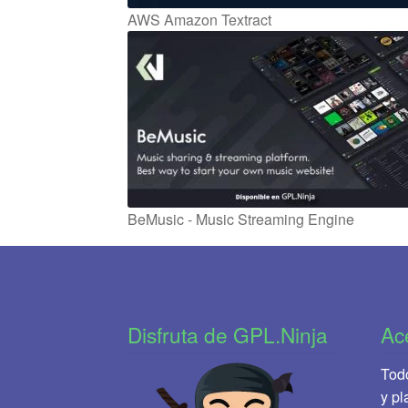
AWS Amazon Textract
BeMusic - Music Streaming Engine
Disfruta de GPL.Ninja
Ac
Todo
y pl