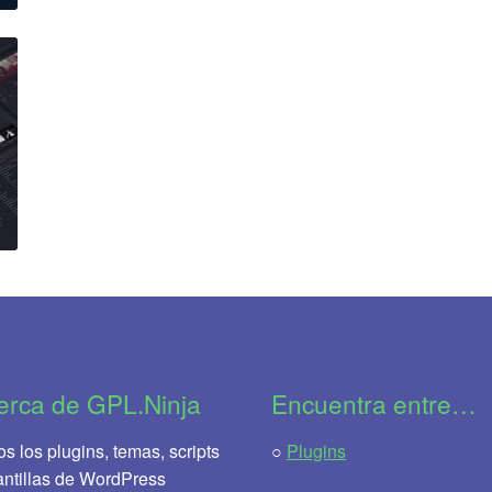
erca de GPL.Ninja
Encuentra entre…
s los plugins, temas, scripts
○
Plugins
antillas de WordPress