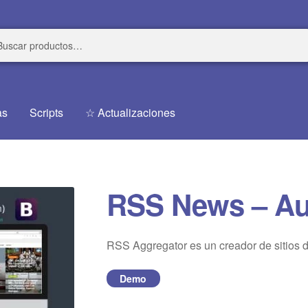
r
r
as
Scripts
☆ Actualizaciones
RSS News – Aut
RSS Aggregator es un creador de sitios 
Demo