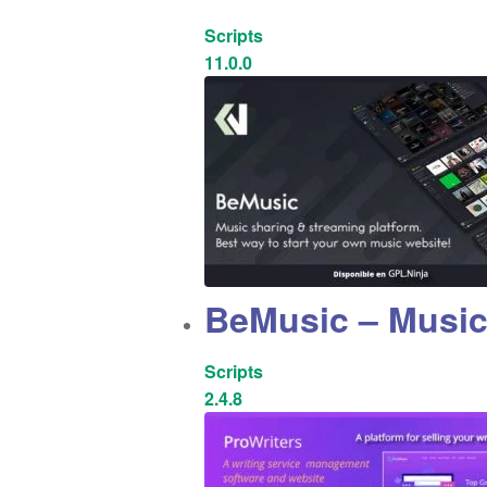
Scripts
11.0.0
BeMusic – Music
Scripts
2.4.8