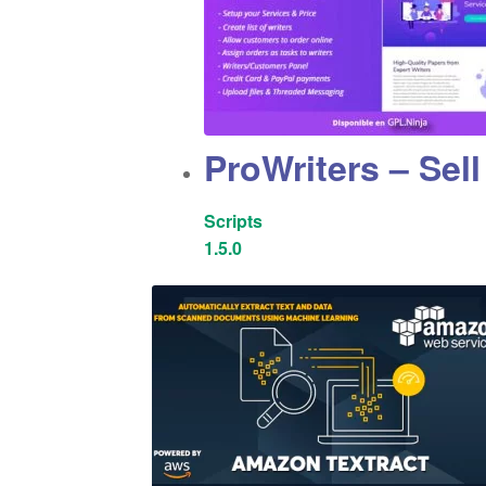
ProWriters – Sell
Scripts
1.5.0