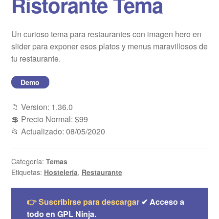
Ristorante Tema
Blog
Un curioso tema para restaurantes con imagen hero en
Mi cuenta
slider para exponer esos platos y menus maravillosos de
tu restaurante.
Demo
📁 Version: 1.36.0
💲 Precio Normal: $99
📂 Actualizado: 08/05/2020
Categoría:
Temas
Etiquetas:
Hostelería
,
Restaurante
👉 Suscribirse para descargar
✔ Acceso a
todo en GPL Ninja.