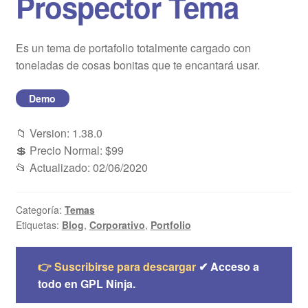
Prospector Tema
Blog
Es un tema de portafolio totalmente cargado con
Mi cuenta
toneladas de cosas bonitas que te encantará usar.
Demo
📁 Version: 1.38.0
💲 Precio Normal: $99
📂 Actualizado: 02/06/2020
Categoría:
Temas
Etiquetas:
Blog
,
Corporativo
,
Portfolio
👉 Suscribirse para descargar
✔ Acceso a
todo en GPL Ninja.