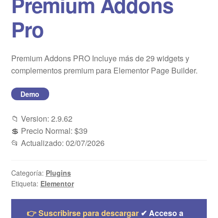
Premium Addons
Blog
Pro
Mi cuenta
Premium Addons PRO Incluye más de 29 widgets y
complementos premium para Elementor Page Builder.
Demo
📁 Version: 2.9.62
💲 Precio Normal: $39
📂 Actualizado: 02/07/2026
Categoría:
Plugins
Etiqueta:
Elementor
👉 Suscribirse para descargar
✔ Acceso a