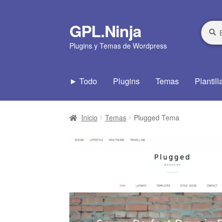
GPL.Ninja
Ir
Ir
Busca
Busca
por:
a
al
Plugins y Temas de Wordpress
la
contenido
navegación
► Todo
Plugins
Temas
Plantill
Inicio
Temas
Plugged Tema