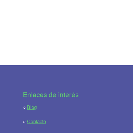
Enlaces de interés
○
Blog
○
Contacto