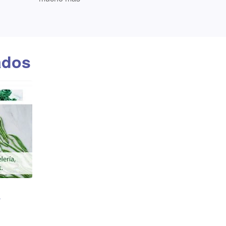
ados
a