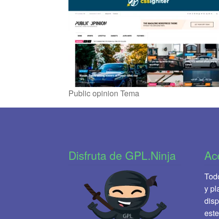
Public opinion Tema
Disfruta de GPL.Ninja
Ac
Todo
y pl
disp
este