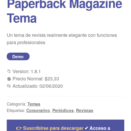
Paperback Magazine
Blog
Tema
Mi cuenta
Un tema de revista realmente elegante con funciones
para profesionales
Demo
📁 Version: 1.8.1
💲 Precio Normal: $23,33
📂 Actualizado: 02/06/2020
Categoría:
Temas
Etiquetas:
Corporativo
,
Periódicos
,
Revistas
👉 Suscribirse para descargar
✔ Acceso a