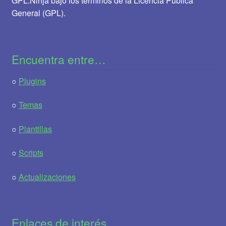
GPL.Ninja bajo los términos de la Licencia Pública
General (GPL).
Encuentra entre…
○
Plugins
○
Temas
○
Plantillas
○
Scripts
○
Actualizaciones
Enlaces de interés