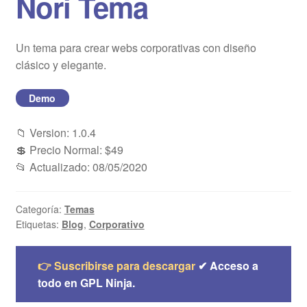
Nori Tema
Blog
Un tema para crear webs corporativas con diseño
Mi cuenta
clásico y elegante.
Demo
📁 Version: 1.0.4
💲 Precio Normal: $49
📂 Actualizado: 08/05/2020
Categoría:
Temas
Etiquetas:
Blog
,
Corporativo
👉 Suscribirse para descargar
✔ Acceso a
todo en GPL Ninja.