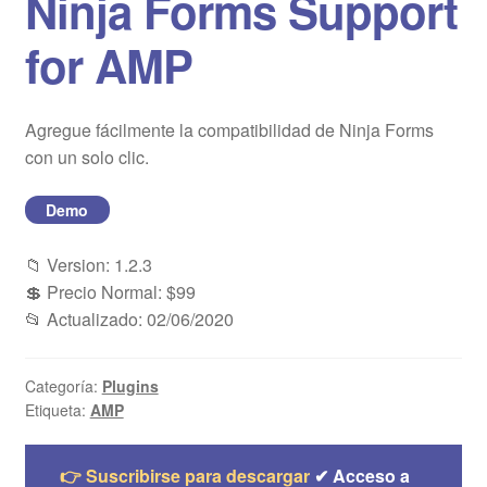
Ninja Forms Support
Blog
for AMP
Mi cuenta
Agregue fácilmente la compatibilidad de Ninja Forms
con un solo clic.
Demo
📁 Version: 1.2.3
💲 Precio Normal: $99
📂 Actualizado: 02/06/2020
Categoría:
Plugins
Etiqueta:
AMP
👉 Suscribirse para descargar
✔ Acceso a