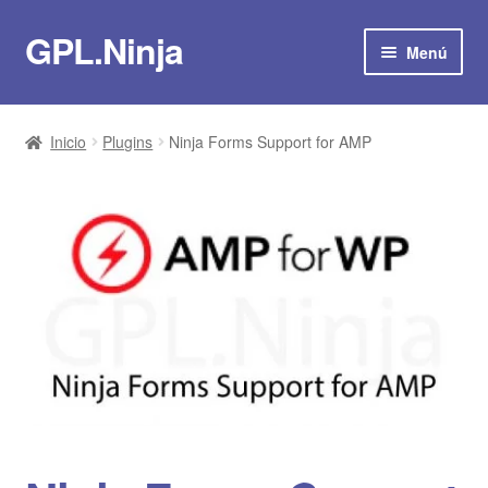
GPL.Ninja
Ir
Ir
Menú
a
al
la
contenido
Suscribirse por 8€/mes
navegación
Inicio
Plugins
Ninja Forms Support for AMP
Tienda
Plugins
Temas
Scripts
Plantillas
Actualizaciones