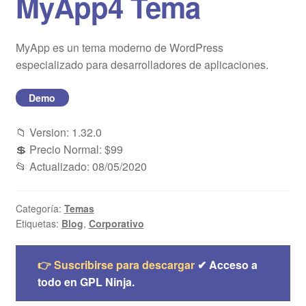
MyApp4 Tema
Blog
MyApp es un tema moderno de WordPress
Mi cuenta
especializado para desarrolladores de aplicaciones.
Demo
📁 Version: 1.32.0
💲 Precio Normal: $99
📂 Actualizado: 08/05/2020
Categoría:
Temas
Etiquetas:
Blog
,
Corporativo
👉 Suscribirse para descargar
✔ Acceso a
todo en GPL Ninja.