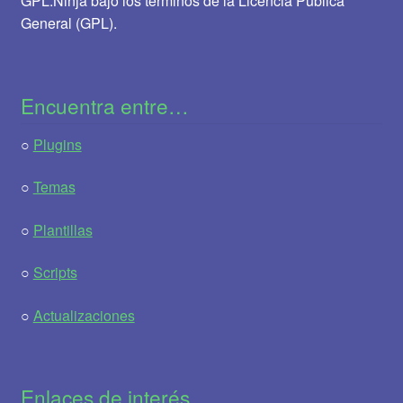
GPL.Ninja bajo los términos de la Licencia Pública
General (GPL).
Encuentra entre…
○
Plugins
○
Temas
○
Plantillas
○
Scripts
○
Actualizaciones
Enlaces de interés