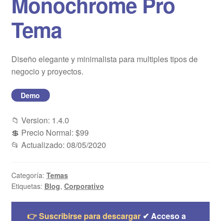
Monochrome Pro
Blog
Tema
Mi cuenta
Diseño elegante y minimalista para multiples tipos de
negocio y proyectos.
Demo
📁 Version: 1.4.0
💲 Precio Normal: $99
📂 Actualizado: 08/05/2020
Categoría:
Temas
Etiquetas:
Blog
,
Corporativo
👉 Suscribirse para descargar
✔ Acceso a