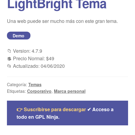
LightBright Tema
Blog
Una web puede ser mucho más con este gran tema.
Mi cuenta
Demo
📁 Version: 4.7.9
💲 Precio Normal: $49
📂 Actualizado: 04/06/2020
Categoría:
Temas
Etiquetas:
Corporativo
,
Marca personal
👉 Suscribirse para descargar
✔ Acceso a
todo en GPL Ninja.