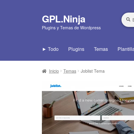
GPL.Ninja
Ir
Ir
Busca
Busca
por:
a
al
Plugins y Temas de Wordpress
la
contenido
navegación
► Todo
Plugins
Temas
Plantill
Inicio
Temas
Joblist Tema