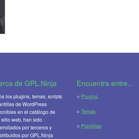
erca de GPL.Ninja
Encuentra entre…
s los plugins, temas, scripts
○
Plugins
antillas de WordPress
○
Temas
onibles en el catálogo de
 sitio web, han sido
○
Plantillas
rrollados por terceros y
stribuidos por GPL.Ninja