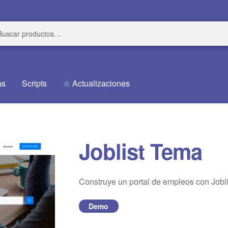
r
r
as
Scripts
☆ Actualizaciones
Joblist Tema
Construye un portal de empleos con Jobli
Demo