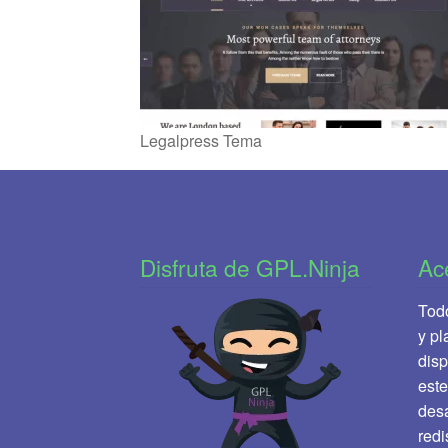
Legalpress Tema
Disfruta de GPL.Ninja
Ac
Todo
y pl
disp
este
desa
redi