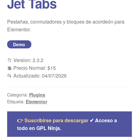
Jet Tabs
Blog
Pestañas, conmutadores y bloques de acordeón para
Mi cuenta
Elementor.
Demo
📁 Version: 2.3.2
💲 Precio Normal: $15
📂 Actualizado: 04/07/2026
Categoría:
Plugins
Etiqueta:
Elementor
👉 Suscribirse para descargar
✔ Acceso a
todo en GPL Ninja.