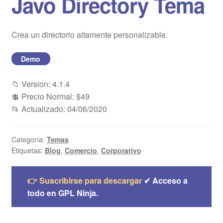
Javo Directory Tema
Blog
Crea un directorio altamente personalizable.
Mi cuenta
Demo
📁 Version: 4.1.4
💲 Precio Normal: $49
📂 Actualizado: 04/06/2020
Categoría:
Temas
Etiquetas:
Blog
,
Comercio
,
Corporativo
👉 Suscribirse para descargar
✔ Acceso a
todo en GPL Ninja.