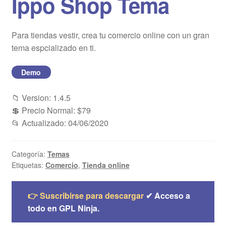
Ippo Shop Tema
Blog
Para tiendas vestir, crea tu comercio online con un gran
Mi cuenta
tema espcializado en ti.
Demo
📁 Version: 1.4.5
💲 Precio Normal: $79
📂 Actualizado: 04/06/2020
Categoría:
Temas
Etiquetas:
Comercio
,
Tienda online
👉 Suscribirse para descargar
✔ Acceso a
todo en GPL Ninja.