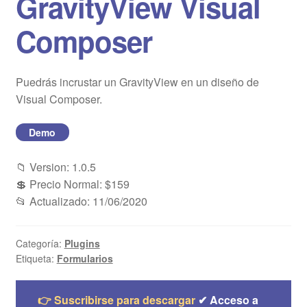
GravityView Visual
Blog
Composer
Mi cuenta
Puedrás incrustar un GravityView en un diseño de
Visual Composer.
Demo
📁 Version: 1.0.5
💲 Precio Normal: $159
📂 Actualizado: 11/06/2020
Categoría:
Plugins
Etiqueta:
Formularios
👉 Suscribirse para descargar
✔ Acceso a