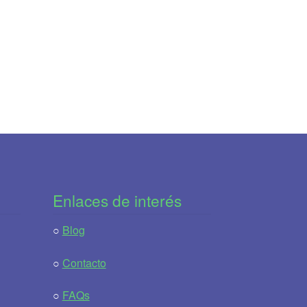
Enlaces de interés
○
Blog
○
Contacto
○
FAQs