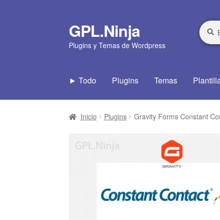
GPL.Ninja
Ir
Ir
Busca
Busca
por:
a
al
Plugins y Temas de Wordpress
la
contenido
navegación
► Todo
Plugins
Temas
Plantill
Inicio
Plugins
Gravity Forms Constant Co