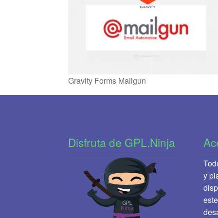
Gravity Forms Mailgun
Disfruta de GPL.Ninja
Ac
Todo
y pl
disp
este
desa