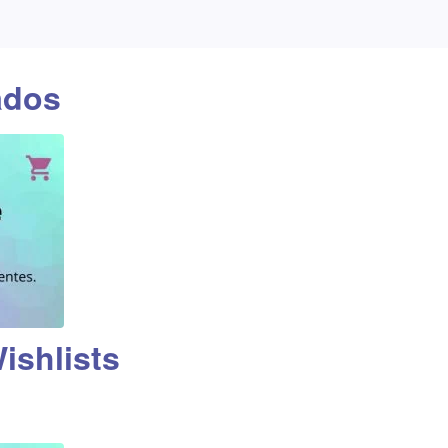
ados
shlists