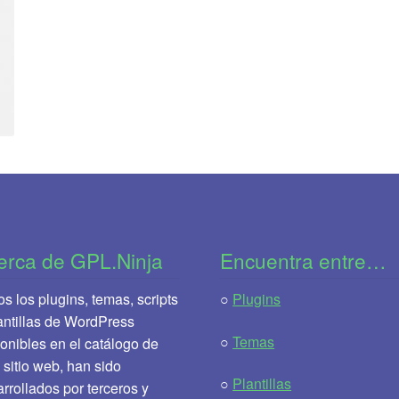
erca de GPL.Ninja
Encuentra entre…
s los plugins, temas, scripts
○
Plugins
antillas de WordPress
○
Temas
onibles en el catálogo de
 sitio web, han sido
○
Plantillas
rrollados por terceros y