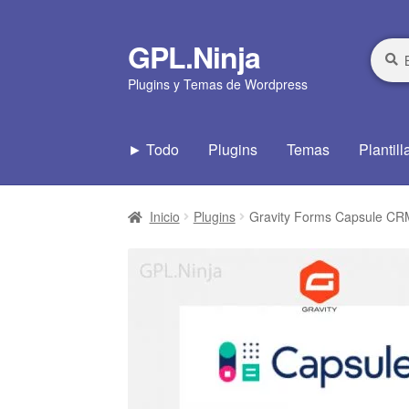
GPL.Ninja
Ir
Ir
Busca
Busca
por:
a
al
Plugins y Temas de Wordpress
la
contenido
navegación
► Todo
Plugins
Temas
Plantill
Inicio
Plugins
Gravity Forms Capsule CR