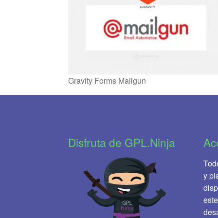
Gravity Forms Mailgun
Disfruta de GPL.Ninja
Ac
Todo
y pl
disp
este
desa