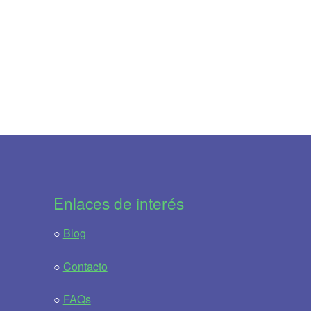
Enlaces de interés
○
Blog
○
Contacto
○
FAQs