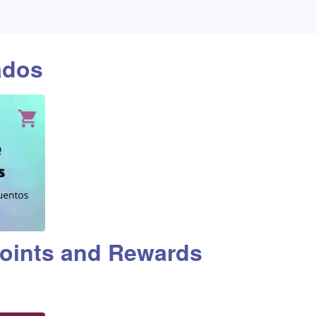
ados
ints and Rewards