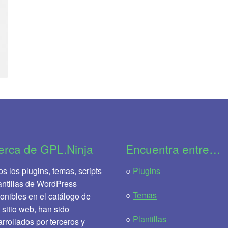
erca de GPL.Ninja
Encuentra entre…
s los plugins, temas, scripts
○
Plugins
antillas de WordPress
○
Temas
onibles en el catálogo de
 sitio web, han sido
○
Plantillas
rrollados por terceros y