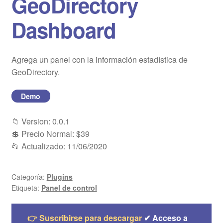
GeoDirectory
Blog
Dashboard
Mi cuenta
Agrega un panel con la información estadística de
GeoDirectory.
Demo
📁 Version: 0.0.1
💲 Precio Normal: $39
📂 Actualizado: 11/06/2020
Categoría:
Plugins
Etiqueta:
Panel de control
👉 Suscribirse para descargar
✔ Acceso a