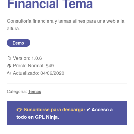
Financial Tema
Blog
Consultoría financiera y temas afines para una web a la
Mi cuenta
altura.
Demo
📁 Version: 1.0.6
💲 Precio Normal: $49
📂 Actualizado: 04/06/2020
Categoría:
Temas
👉 Suscribirse para descargar
✔ Acceso a
todo en GPL Ninja.