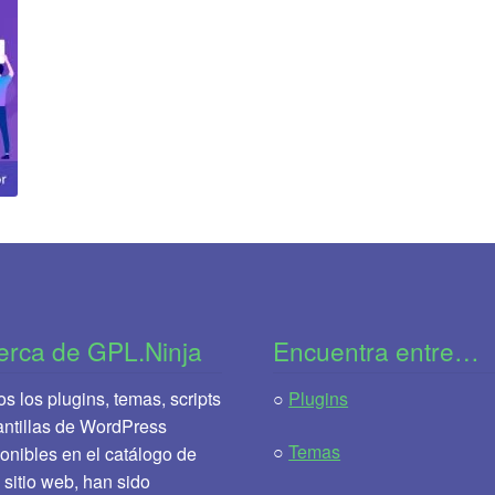
erca de GPL.Ninja
Encuentra entre…
s los plugins, temas, scripts
○
Plugins
antillas de WordPress
○
Temas
onibles en el catálogo de
 sitio web, han sido