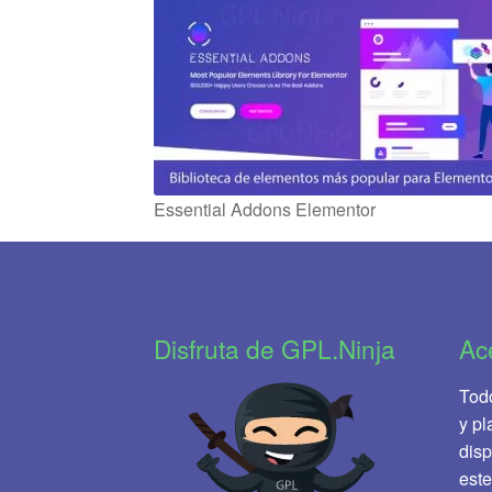
Essential Addons Elementor
Disfruta de GPL.Ninja
Ac
Todo
y pl
disp
este