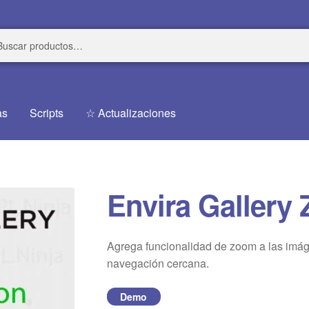
r
r
as
Scripts
☆ Actualizaciones
Envira Gallery
Agrega funcionalidad de zoom a las imáge
navegación cercana.
Demo