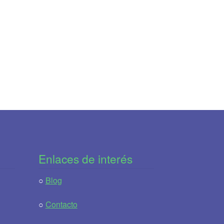
Enlaces de interés
○
Blog
○
Contacto