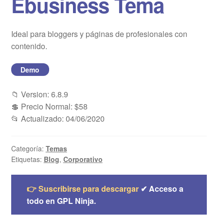
Ebusiness Tema
Blog
Ideal para bloggers y páginas de profesionales con
Mi cuenta
contenido.
Demo
📁 Version: 6.8.9
💲 Precio Normal: $58
📂 Actualizado: 04/06/2020
Categoría:
Temas
Etiquetas:
Blog
,
Corporativo
👉 Suscribirse para descargar
✔ Acceso a
todo en GPL Ninja.