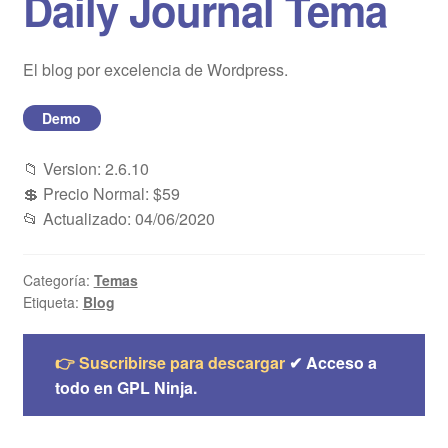
Daily Journal Tema
Blog
El blog por excelencia de Wordpress.
Mi cuenta
Demo
📁 Version: 2.6.10
💲 Precio Normal: $59
📂 Actualizado: 04/06/2020
Categoría:
Temas
Etiqueta:
Blog
👉 Suscribirse para descargar
✔ Acceso a
todo en GPL Ninja.