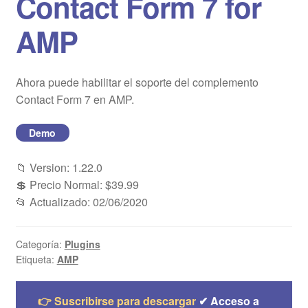
Contact Form 7 for
Blog
AMP
Mi cuenta
Ahora puede habilitar el soporte del complemento
Contact Form 7 en AMP.
Demo
📁 Version: 1.22.0
💲 Precio Normal: $39.99
📂 Actualizado: 02/06/2020
Categoría:
Plugins
Etiqueta:
AMP
👉 Suscribirse para descargar
✔ Acceso a