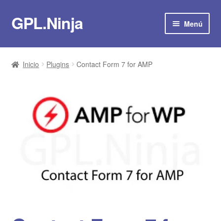
GPL.Ninja
Ir
Ir
Menú
a
al
la
contenido
Suscribirse por 8€/mes
navegación
Inicio
Plugins
Contact Form 7 for AMP
Tienda
Plugins
Temas
Scripts
Plantillas
Actualizaciones