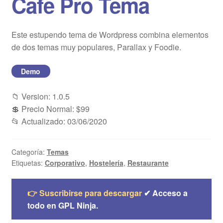
Cafe Pro Tema
Blog
Este estupendo tema de Wordpress combina elementos
Mi cuenta
de dos temas muy populares, Parallax y Foodie.
Demo
📁 Version: 1.0.5
💲 Precio Normal: $99
📂 Actualizado: 03/06/2020
Categoría:
Temas
Etiquetas:
Corporativo
,
Hostelería
,
Restaurante
👉 Suscribirse para descargar
✔ Acceso a
todo en GPL Ninja.