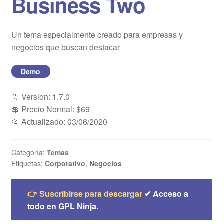
Business Two
Blog
Un tema especialmente creado para empresas y
Mi cuenta
negocios que buscan destacar
Demo
📁 Version: 1.7.0
💲 Precio Normal: $69
📂 Actualizado: 03/06/2020
Categoría:
Temas
Etiquetas:
Corporativo
,
Negocios
👉 Suscribirse para descargar
✔ Acceso a
todo en GPL Ninja.