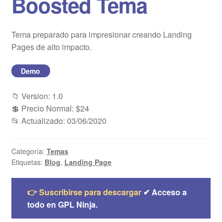
Boosted Tema
Blog
Tema preparado para impresionar creando Landing
Mi cuenta
Pages de alto impacto.
Demo
📁 Version: 1.0
💲 Precio Normal: $24
📂 Actualizado: 03/06/2020
Categoría:
Temas
Etiquetas:
Blog
,
Landing Page
👉 Suscribirse para descargar
✔ Acceso a
todo en GPL Ninja.