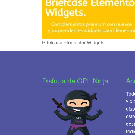
Briefcase Elementor Widgets
Disfruta de GPL.Ninja
Ac
Todo
y pl
disp
este
desa
redi