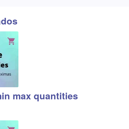
ados
n max quantities