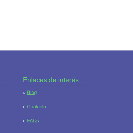
Enlaces de interés
○
Blog
○
Contacto
○
FAQs