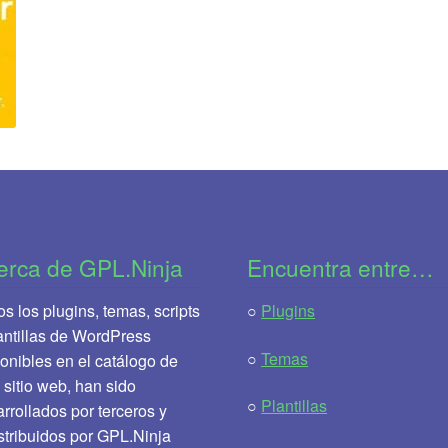
erca de GPL.Ninja
Encuentra entre…
s los plugins, temas, scripts
○
Plugins
antillas de WordPress
○
Temas
onibles en el catálogo de
 sitio web, han sido
○
Plantillas
rrollados por terceros y
stribuidos por GPL.Ninja