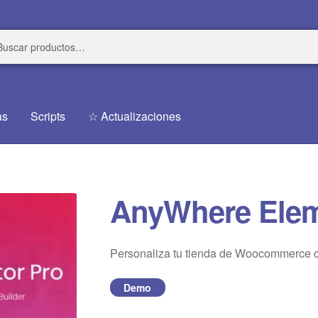
r
r
as
Scripts
☆ Actualizaciones
AnyWhere Elem
Personaliza tu tienda de Woocommerce c
Demo