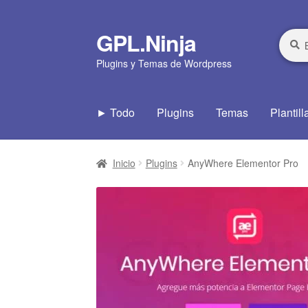
GPL.Ninja
Ir
Ir
Busca
Busca
por:
a
al
Plugins y Temas de Wordpress
la
contenido
navegación
► Todo
Plugins
Temas
Plantill
Inicio
Plugins
AnyWhere Elementor Pro