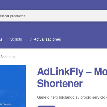
r
r
as
Scripts
☆ Actualizaciones
 Shortener
AdLinkFly – M
Shortener
Gane dinero iniciando su propio servicio