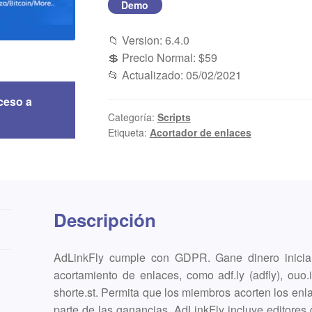
Demo
📁 Version: 6.4.0
💲 Precio Normal: $59
📂 Actualizado: 05/02/2021
ceso a
Categoría:
Scripts
Etiqueta:
Acortador de enlaces
Descripción
AdLinkFly cumple con GDPR. Gane dinero inicia
acortamiento de enlaces, como adf.ly (adfly), ouo.i
shorte.st. Permita que los miembros acorten los en
parte de las ganancias. AdLinkFly incluye editores