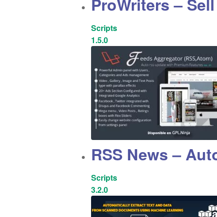
ProWriters – Sell
Scripts
1.5.0
RSS News – Autop
Scripts
3.2.0