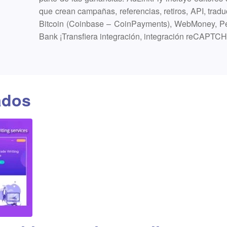
que crean campañas, referencias, retiros, API, traduc
Bitcoin (Coinbase – CoinPayments), WebMoney, P
Bank ¡Transfiera integración, integración reCAPTC
ados