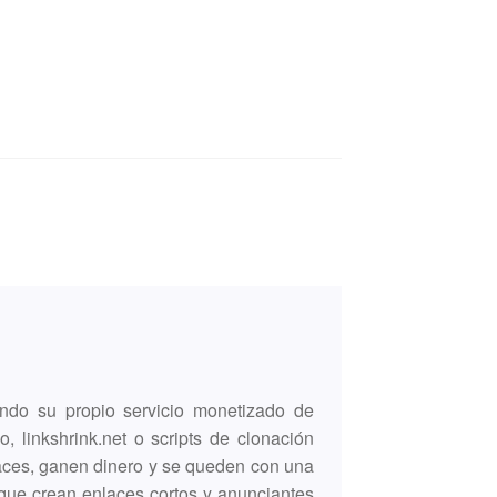
ndo su propio servicio monetizado de
o, linkshrink.net o scripts de clonación
laces, ganen dinero y se queden con una
 que crean enlaces cortos y anunciantes