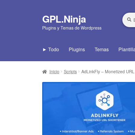
GPL.Ninja
Ir
Ir
Busca
Busca
por:
a
al
Plugins y Temas de Wordpress
la
contenido
navegación
► Todo
Plugins
Temas
Plantill
Inicio
Scripts
AdLinkFly – Monetized URL